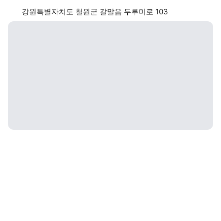
강원특별자치도 철원군 갈말읍 두루미로 103