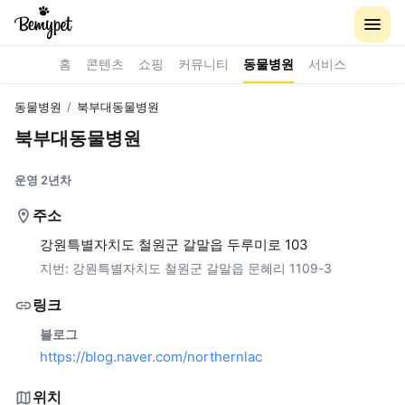
홈
콘텐츠
쇼핑
커뮤니티
동물병원
서비스
동물병원
/
북부대동물병원
북부대동물병원
운영 2년차
주소
강원특별자치도 철원군 갈말읍 두루미로 103
지번:
강원특별자치도 철원군 갈말읍 문혜리 1109-3
링크
블로그
https://blog.naver.com/northernlac
위치