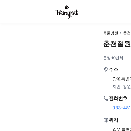
동물병원
/
춘천
춘천철원
운영 19년차
주소
강원특별
지번:
강원
전화번호
033-481
위치
강원특별