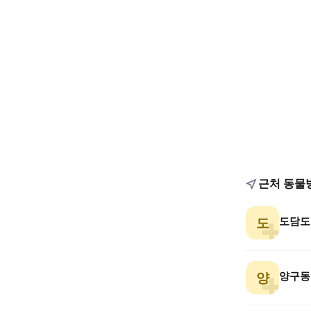
근처 동물
도담도
도
양구동
양