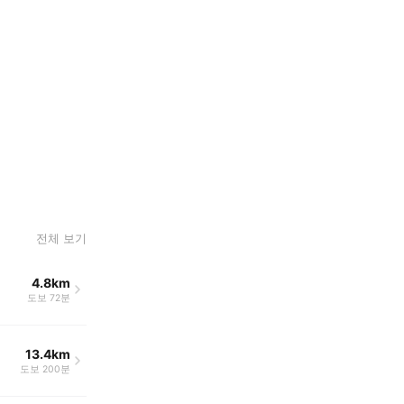
전체 보기
4.8km
도보 72분
13.4km
도보 200분