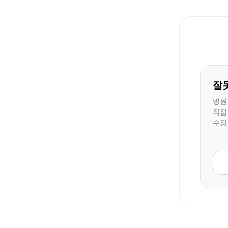
잘
병원
직접
수정