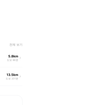
전체 보기
5.8km
도보 86분
13.5km
도보 201분