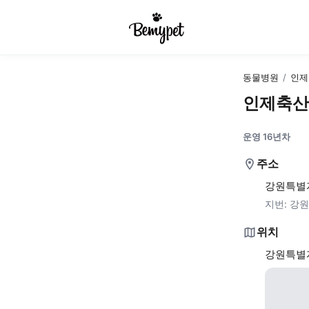
동물병원
/
인제
인제축산
운영 16년차
주소
강원특별자
지번:
강원
위치
강원특별자