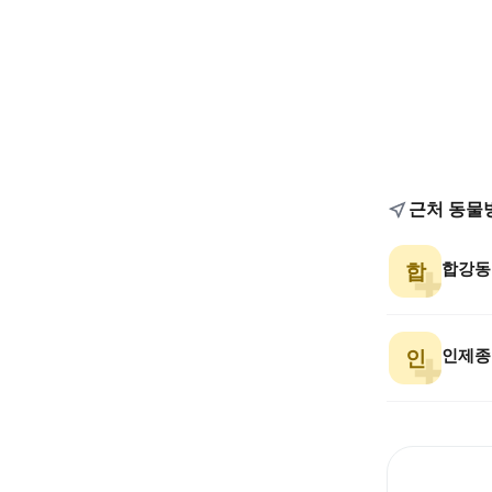
근처 동물
합강동
합
인제종
인