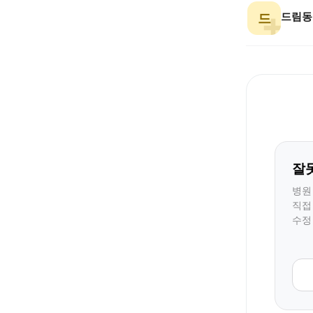
드림동
드
잘
병원
직접
수정