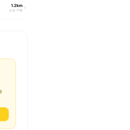
1.2km
도보 17분
를