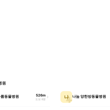
병원
526m
아름동물병원
나눔 양한방동물병원
나
도보 8분