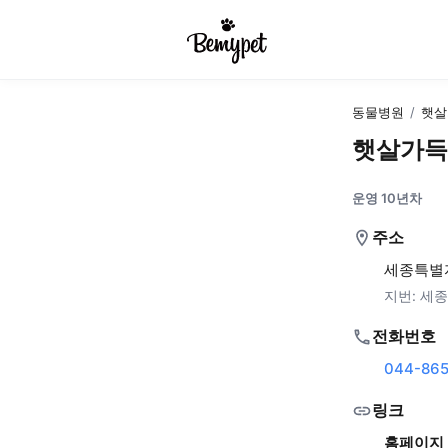
동물병원
/
햇살
햇살가득
운영 10년차
주소
세종특별자
지번:
세종
전화번호
044-865
링크
홈페이지