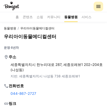
홈
콘텐츠
쇼핑
커뮤니티
동물병원
서비스
동물병원
/
우리아이동물메디컬센터
우리아이동물메디컬센터
운영 6년차
주소
세종특별자치시 한누리대로 287, 세종포레뷰1 202~204호
(나성동)
지번:
세종특별자치시 나성동 738 세종포레뷰1
전화번호
044-867-2727
링크