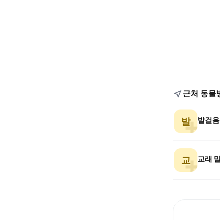
근처 동물
발걸음
발
교래 
교