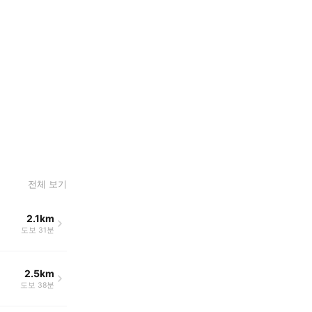
전체 보기
2.1km
도보 31분
2.5km
도보 38분