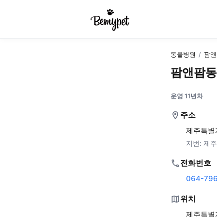
동물병원
/
팜앤
팜앤팜동
운영 11년차
주소
제주특별자
지번:
제주
전화번호
064-79
위치
제주특별자