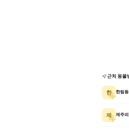
근처 동물
한림동
한
제주피
제