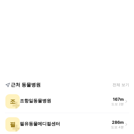
근처 동물병원
전체 보기
167m
조
조항일동물병원
도보 2분
286m
필
필유동물메디컬센터
도보 4분