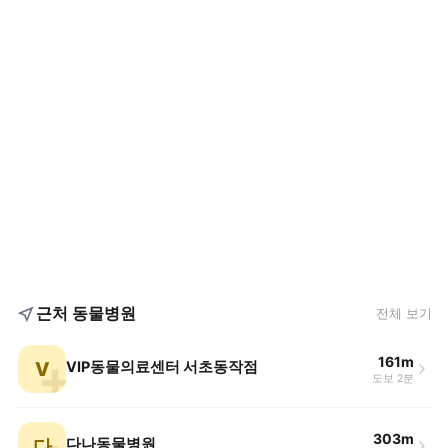
근처 동물병원
전체 보기
161m
V
VIP동물의료센터 서초동작점
도보 2분
303m
다
다나동물병원