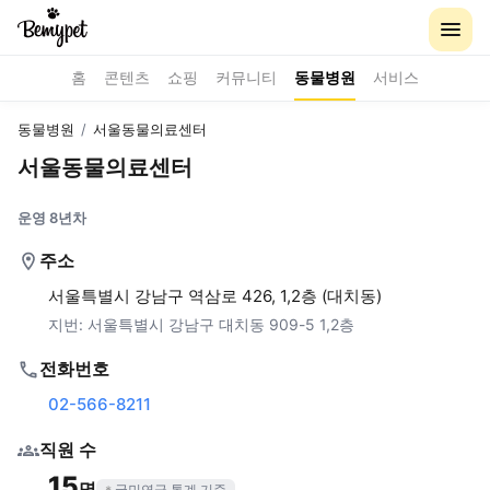
홈
콘텐츠
쇼핑
커뮤니티
동물병원
서비스
동물병원
/
서울동물의료센터
서울동물의료센터
운영 8년차
주소
서울특별시 강남구 역삼로 426, 1,2층 (대치동)
지번:
서울특별시 강남구 대치동 909-5 1,2층
전화번호
02-566-8211
직원 수
15
명
국민연금 통계 기준