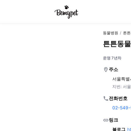
동물병원
/
튼튼
튼튼동물
운영 7년차
주소
서울특별시
지번:
서울
전화번호
02-549-
링크
블로그
h