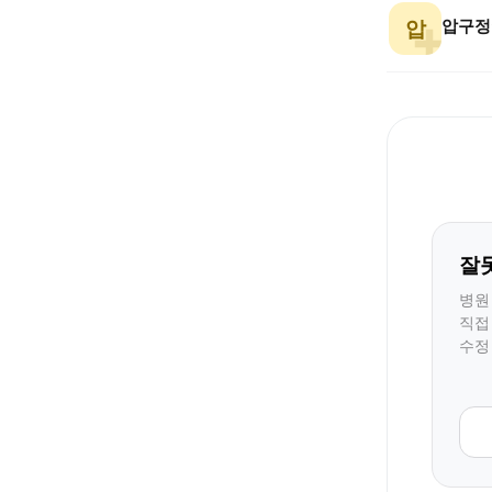
압구정
압
잘
병원
직접
수정