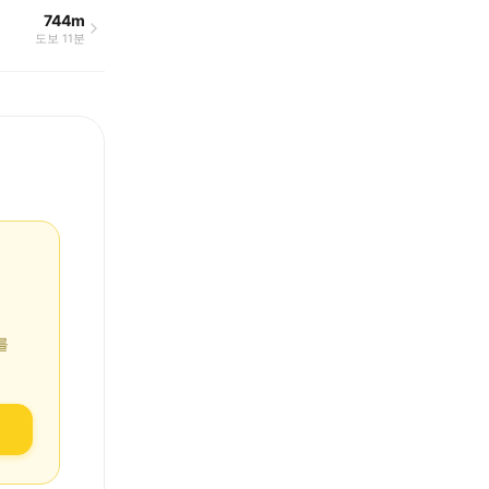
744m
도보 11분
를