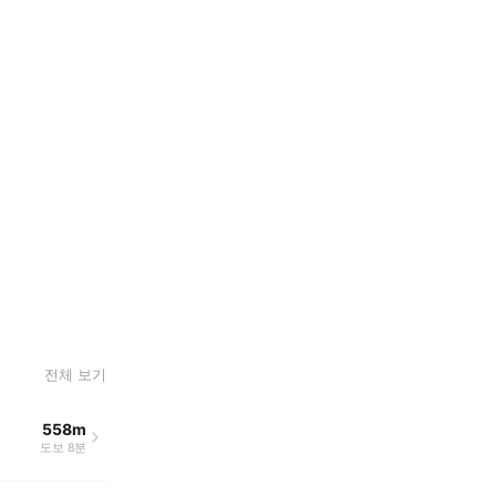
전체 보기
558m
도보 8분