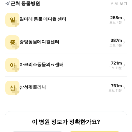
근처 동물병원
전체 보기
258m
일
일마레 동물 메디컬 센터
도보 4분
387m
중
중앙동물메디컬센터
도보 6분
721m
아
아크리스동물의료센터
도보 11분
761m
삼
삼성펫클리닉
도보 11분
이 병원 정보가 정확한가요?