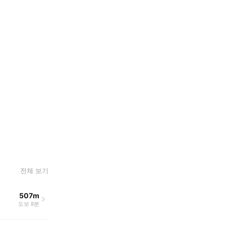
전체 보기
507m
도보 8분