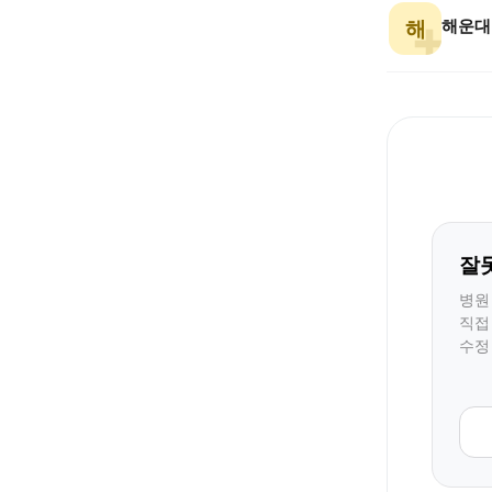
해운대
해
잘
병원
직접
수정