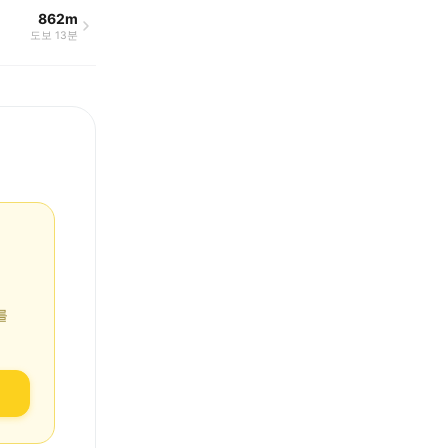
862m
도보 13분
를