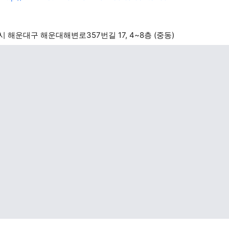
 해운대구 해운대해변로357번길 17, 4~8층 (중동)