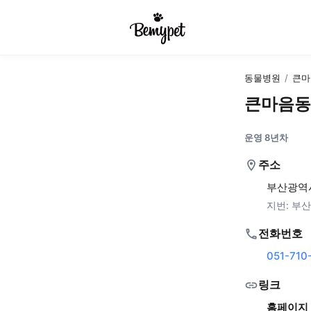
동물병원
/
큰마
큰마음동
운영 8년차
주소
부산광역시
지번:
부산
전화번호
051-710
링크
홈페이지