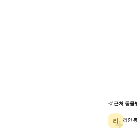
근처 동물
리안 
리