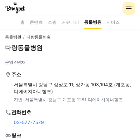
홈
콘텐츠
쇼핑
커뮤니티
동물병원
서비스
동물병원
/
다랑동물병원
다랑동물병원
운영 4년차
주소
서울특별시 강남구 삼성로 11, 상가동 103,104호 (개포동,
디에이치아너힐즈)
지번:
서울특별시 강남구 개포동 1281 디에이치아너힐즈
전화번호
02-577-7579
링크