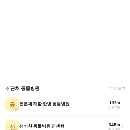
근처 동물병원
전체 보기
147m
윤
윤은채 재활 한방 동물병원
도보 2분
345m
신
신비한 동물병원 인센텀
도보 5분