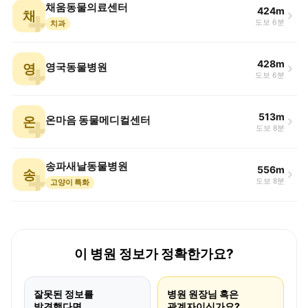
채움동물의료센터
424m
채
도보 6분
치과
428m
영
영국동물병원
도보 6분
513m
온
온마음 동물메디컬센터
도보 8분
송파새날동물병원
556m
송
도보 8분
고양이 특화
이 병원 정보가 정확한가요?
잘못된 정보를
병원 원장님 혹은
발견했다면
관계자이신가요?