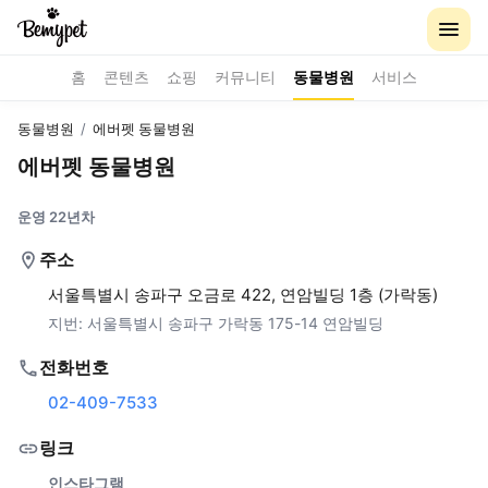
홈
콘텐츠
쇼핑
커뮤니티
동물병원
서비스
동물병원
/
에버펫 동물병원
에버펫 동물병원
운영 22년차
주소
서울특별시 송파구 오금로 422, 연암빌딩 1층 (가락동)
지번:
서울특별시 송파구 가락동 175-14 연암빌딩
전화번호
02-409-7533
링크
인스타그램