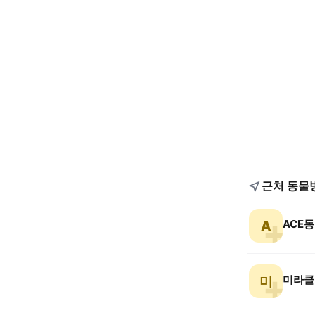
근처 동물
ACE
A
미라클
미