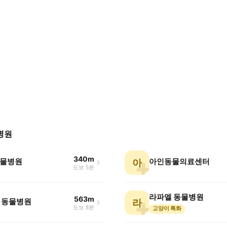
병원
340m
동물병원
아인동물의료센터
아
도보 5분
라파엘 동물병원
563m
 동물병원
라
도보 8분
고양이 특화