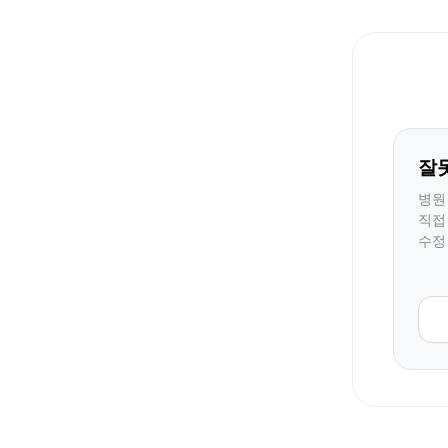
잘
병원
직접
수정