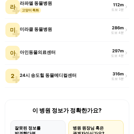
라파엘 동물병원
112m
라
도보 2분
고양이 특화
286m
미
미라클 동물병원
도보 4분
297m
아
아인동물의료센터
도보 4분
316m
2
24시 송도힐 동물메디컬센터
도보 5분
이 병원 정보가 정확한가요?
잘못된 정보를
병원 원장님 혹은
발견했다면
관계자이신가요?