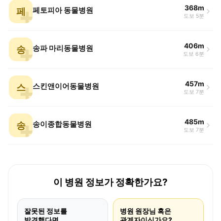
368m
페
페토피아 동물병원
도보 5분
406m
송
송파 마리동물병원
도보 6분
457m
스
스킨앤이어동물병원
도보 7분
485m
송
송이종합동물병원
도보 7분
이 병원 정보가 정확한가요?
잘못된 정보를
병원 원장님 혹은
발견했다면
관계자이신가요?