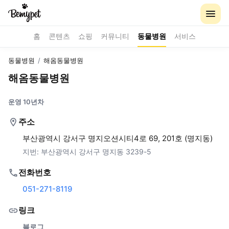
홈
콘텐츠
쇼핑
커뮤니티
동물병원
서비스
동물병원
/
해옴동물병원
해옴동물병원
운영 10년차
주소
부산광역시 강서구 명지오션시티4로 69, 201호 (명지동)
지번:
부산광역시 강서구 명지동 3239-5
전화번호
051-271-8119
링크
블로그