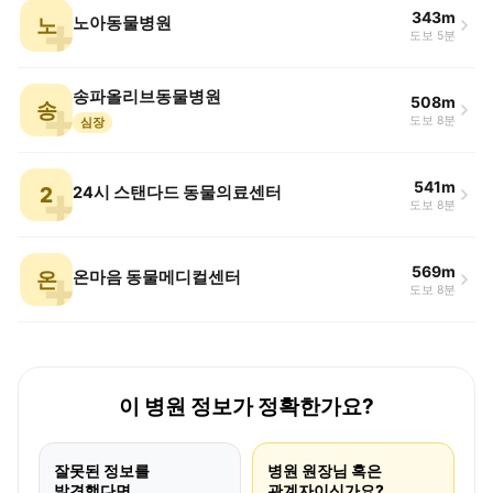
343m
노
노아동물병원
도보 5분
송파올리브동물병원
508m
송
도보 8분
심장
541m
2
24시 스탠다드 동물의료센터
도보 8분
569m
온
온마음 동물메디컬센터
도보 8분
이 병원 정보가 정확한가요?
잘못된 정보를
병원 원장님 혹은
발견했다면
관계자이신가요?