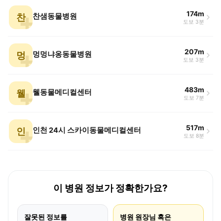
174m
찬
찬샘동물병원
도보 3분
207m
멍
멍멍냐옹동물병원
도보 3분
483m
웰
웰동물메디컬센터
도보 7분
517m
인
인천 24시 스카이동물메디컬센터
도보 8분
이 병원 정보가 정확한가요?
잘못된 정보를
병원 원장님 혹은