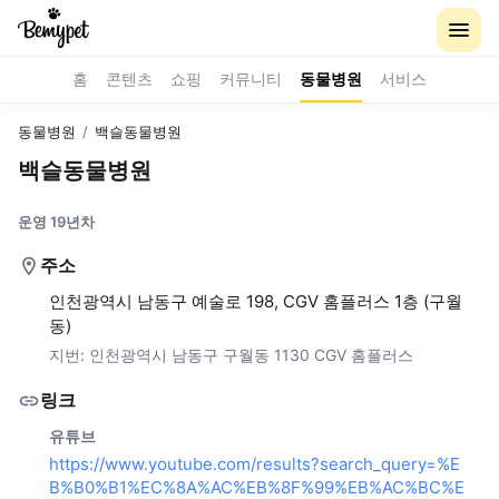
홈
콘텐츠
쇼핑
커뮤니티
동물병원
서비스
동물병원
/
백슬동물병원
백슬동물병원
운영 19년차
주소
인천광역시 남동구 예술로 198, CGV 홈플러스 1층 (구월
동)
지번:
인천광역시 남동구 구월동 1130 CGV 홈플러스
링크
유튜브
https://www.youtube.com/results?search_query=%E
B%B0%B1%EC%8A%AC%EB%8F%99%EB%AC%BC%E