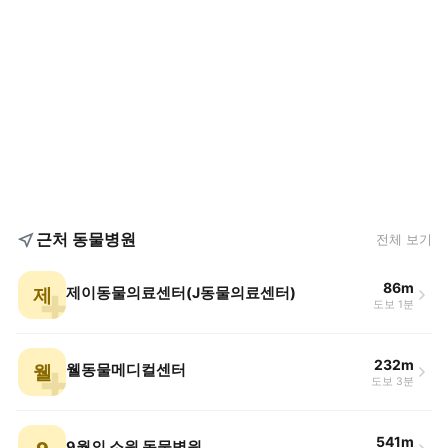
근처 동물병원
전체 보기
86m
제
제이동물의료센터(J동물의료센터)
도보 1분
232m
웰
웰동물메디컬센터
도보 3분
541m
9월의 소원 동물병원