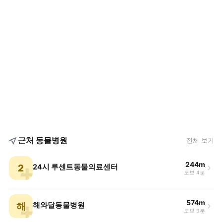
근처 동물병원
전체 보기
244m
2
24시 루센트동물의료센터
도보 4분
574m
해
해와달동물병원
도보 9분