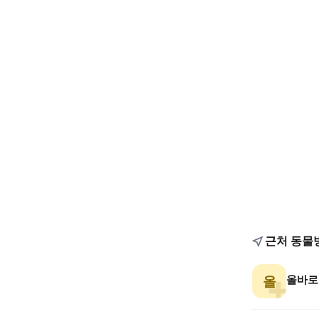
근처 동물
올바로
올