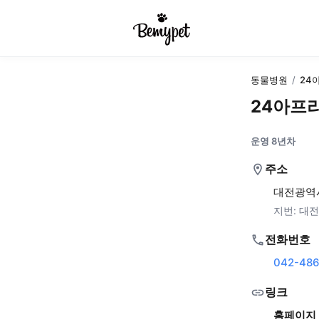
동물병원
/
24
24아프
운영 8년차
주소
대전광역시 
지번:
대전
전화번호
042-486
링크
홈페이지