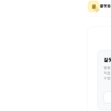
쿨펫동
쿨
잘
병원
직접
수정