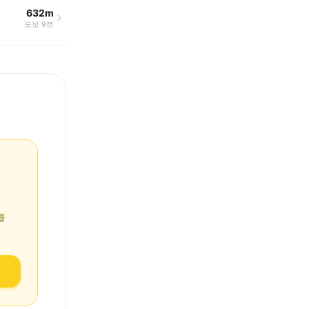
632m
도보 9분
를