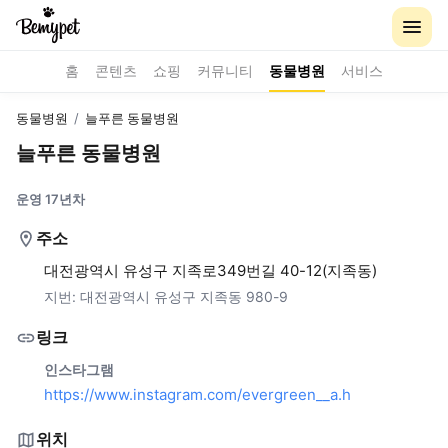
홈
콘텐츠
쇼핑
커뮤니티
동물병원
서비스
동물병원
/
늘푸른 동물병원
늘푸른 동물병원
운영 17년차
주소
대전광역시 유성구 지족로349번길 40-12(지족동)
지번:
대전광역시 유성구 지족동 980-9
링크
인스타그램
https://www.instagram.com/evergreen__a.h
위치