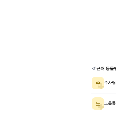
근처 동물
수사랑
수
노은동
노