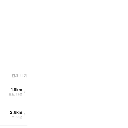
전체 보기
1.9km
도보 28분
2.6km
도보 38분