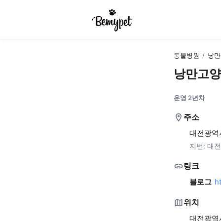
동물병원
/
낭만
낭만고양
운영 2년차
주소
대전광역시
지번:
대전
링크
블로그
h
위치
대전광역시