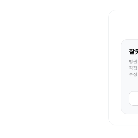
잘
병원
직접
수정