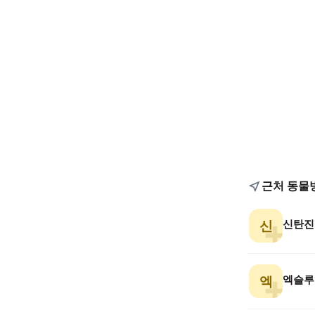
근처 동물
신탄진
신
엑슬루
엑