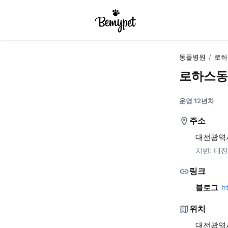
동물병원
/
로하
로하스동
운영 12년차
주소
대전광역시
지번:
대전
링크
블로그
h
위치
대전광역시