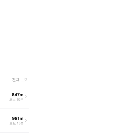
전체 보기
647m
도보 10분
981m
도보 15분