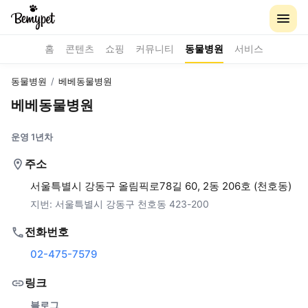
홈
콘텐츠
쇼핑
커뮤니티
동물병원
서비스
동물병원
/
베베동물병원
베베동물병원
운영 1년차
주소
서울특별시 강동구 올림픽로78길 60, 2동 206호 (천호동)
지번:
서울특별시 강동구 천호동 423-200
전화번호
02-475-7579
링크
블로그