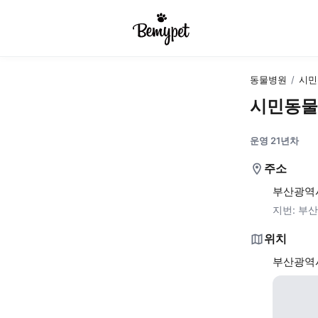
동물병원
/
시민
시민동물
운영 21년차
주소
부산광역시
지번:
부산
위치
부산광역시