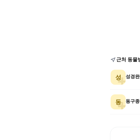
근처 동물
성경완
성
동구종
동