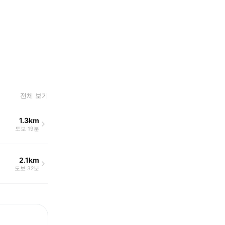
전체 보기
1.3km
도보 19분
2.1km
도보 32분