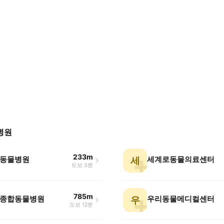
병원
233m
동물병원
세계로동물의료센터
세
도보 3분
785m
종합동물병원
우리동물메디컬센터
우
도보 12분