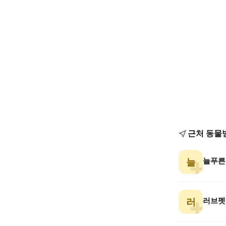
근처 동물
늘푸른
늘
러브펫
러