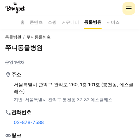
홈
콘텐츠
쇼핑
커뮤니티
동물병원
서비스
동물병원
/
쭈니동물병원
쭈니동물병원
운영 1년차
주소
서울특별시 관악구 관악로 260, 1층 101호 (봉천동, 에스클
래스)
지번:
서울특별시 관악구 봉천동 37-82 에스클래스
전화번호
02-878-7588
링크