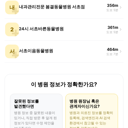
356m
내
내과관리전문 봄결동물병원 서초점
도보 5분
361m
2
24시 서초바른동물병원
도보 5분
464m
서
서초이음동물병원
도보 7분
이 병원 정보가 정확한가요?
잘못된 정보를
병원 원장님 혹은
발견했다면
관계자이신가요?
병원 정보 중 잘못된 내용이
병원과 의료진 정보를 정확히
있거나, 직접 방문 후 알게 된
등록해, 검색엔진과 AI 검색
정보가 있다면 수정 제안을
환경에서 참고될 수 있는