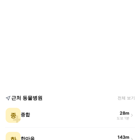
근처 동물병원
전체 보기
28m
종
종합
도보 1분
143m
한
한마음