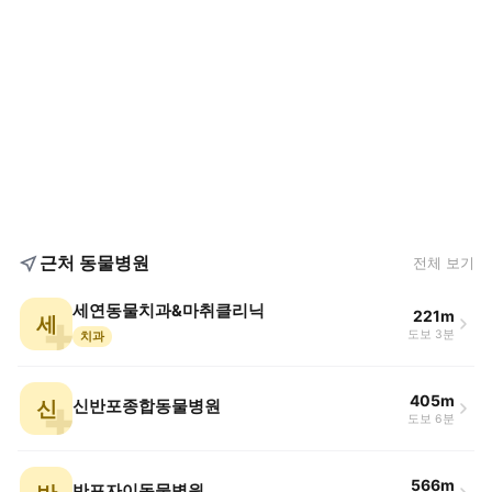
근처 동물병원
전체 보기
세연동물치과&마취클리닉
221m
세
도보 3분
치과
405m
신
신반포종합동물병원
도보 6분
566m
반포자이동물병원