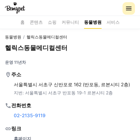
홈
콘텐츠
쇼핑
커뮤니티
동물병원
서비스
동물병원
/
헬릭스동물메디컬센터
헬릭스동물메디컬센터
운영 11년차
주소
서울특별시 서초구 신반포로 162 (반포동, 르본시티 2층)
지번:
서울특별시 서초구 반포동 19-1 르본시티 2층
전화번호
02-2135-9119
링크
홈페이지