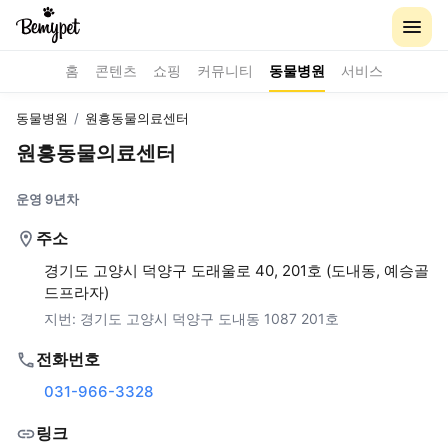
홈
콘텐츠
쇼핑
커뮤니티
동물병원
서비스
동물병원
/
원흥동물의료센터
원흥동물의료센터
운영 9년차
주소
경기도 고양시 덕양구 도래울로 40, 201호 (도내동, 예승골
드프라자)
지번:
경기도 고양시 덕양구 도내동 1087 201호
전화번호
031-966-3328
링크