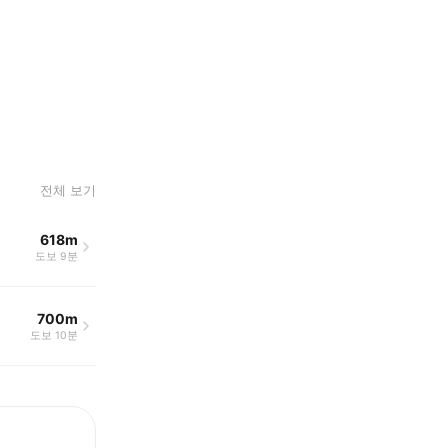
전체 보기
618m
도보 9분
700m
도보 10분