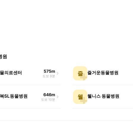
병원
575m
물의료센터
즐거운동물병원
즐
도보 9분
646m
복SL동물병원
웰니스 동물병원
웰
도보 10분