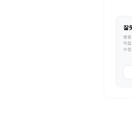
잘
병원
직접
수정