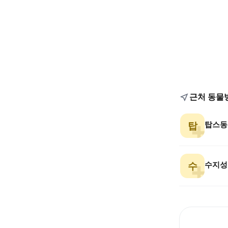
근처 동물
탑스동
탑
수지성
수