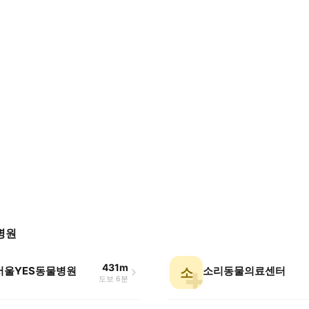
병원
431m
 서울YES동물병원
소리동물의료센터
소
도보 6분