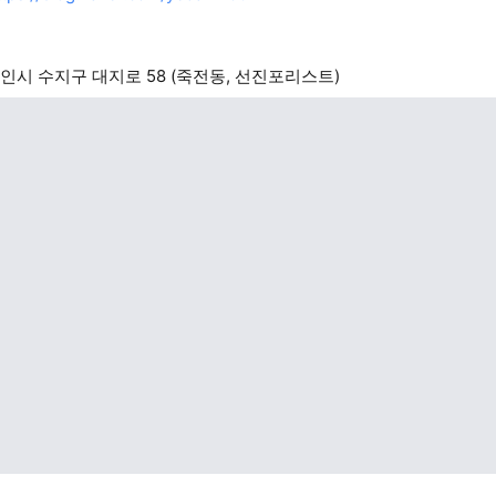
인시 수지구 대지로 58 (죽전동, 선진포리스트)