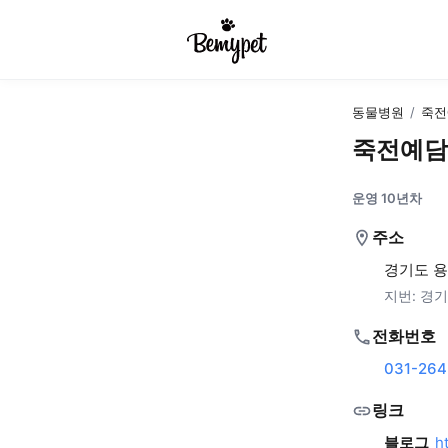
동물병원
/
죽전
죽전예담
운영 10년차
주소
경기도 용
지번:
경기
전화번호
031-264
링크
블로그
h