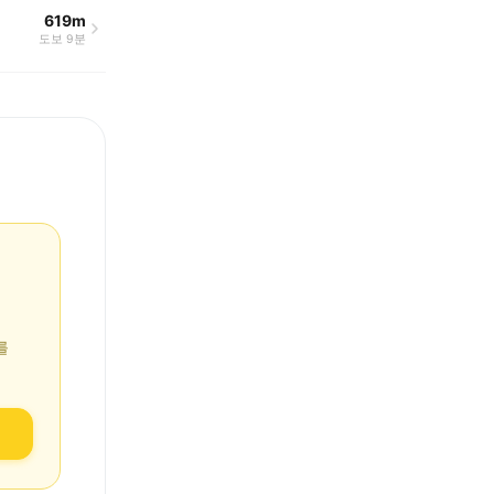
619m
도보 9분
를