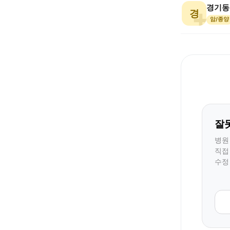
경기동
경
암/종양
잘
병원
직접
수정