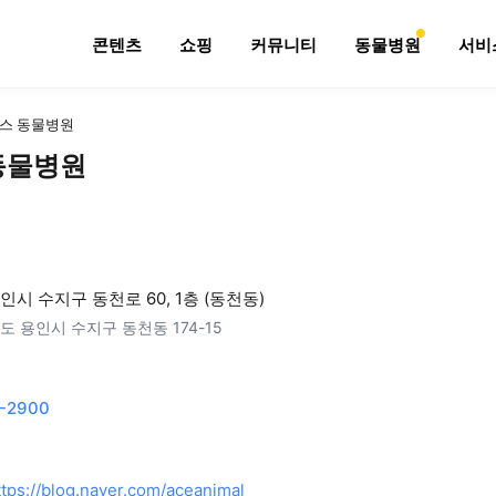
콘텐츠
쇼핑
커뮤니티
동물병원
서비
스 동물병원
동물병원
인시 수지구 동천로 60, 1층 (동천동)
도 용인시 수지구 동천동 174-15
-2900
ttps://blog.naver.com/aceanimal