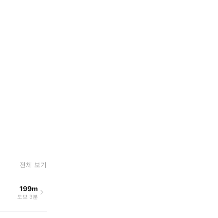
전체 보기
199m
도보 3분