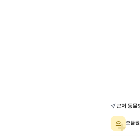
근처 동물
으뜸원
으