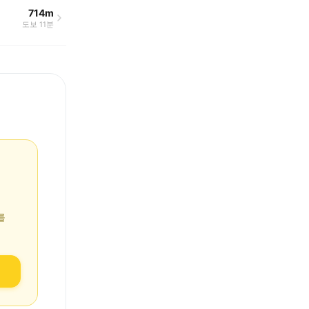
714m
도보 11분
를