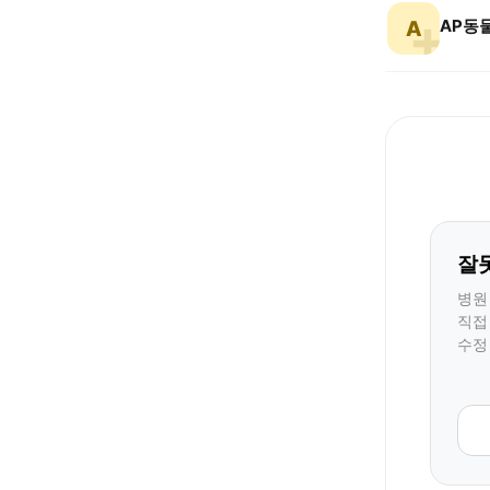
AP동
A
잘
병원
직접
수정