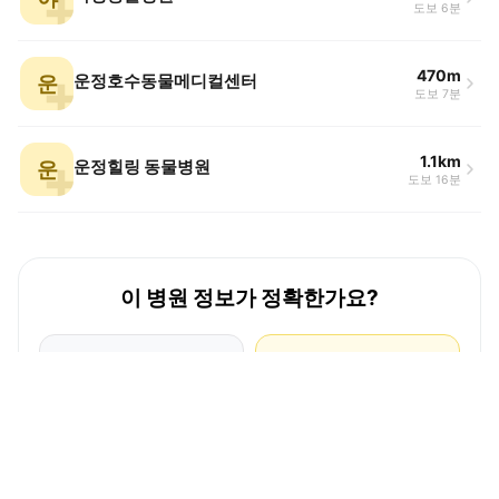
도보 6분
470m
운
운정호수동물메디컬센터
도보 7분
1.1km
운
운정힐링 동물병원
도보 16분
이 병원 정보가 정확한가요?
잘못된 정보를
병원 원장님 혹은
발견했다면
관계자이신가요?
병원 정보 중 잘못된 내용이
병원과 의료진 정보를 정확히
있거나, 직접 방문 후 알게 된
등록해, 검색엔진과 AI 검색
정보가 있다면 수정 제안을
환경에서 참고될 수 있는
보내주세요.
정보를 갖춰보세요.