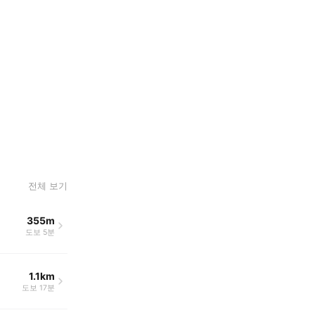
전체 보기
355m
도보 5분
1.1km
도보 17분