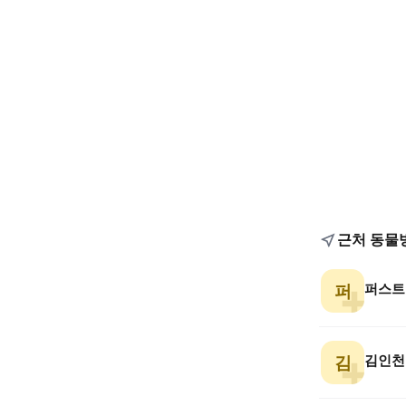
근처 동물
퍼스트
퍼
김인천
김