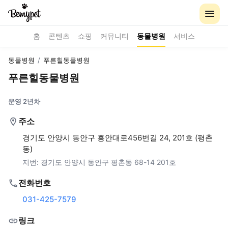
홈
콘텐츠
쇼핑
커뮤니티
동물병원
서비스
동물병원
/
푸른힐동물병원
푸른힐동물병원
운영 2년차
주소
경기도 안양시 동안구 흥안대로456번길 24, 201호 (평촌
동)
지번:
경기도 안양시 동안구 평촌동 68-14 201호
전화번호
031-425-7579
링크