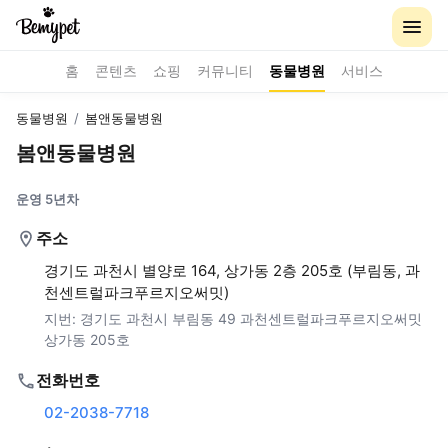
홈
콘텐츠
쇼핑
커뮤니티
동물병원
서비스
동물병원
/
봄앤동물병원
봄앤동물병원
운영 5년차
주소
경기도 과천시 별양로 164, 상가동 2층 205호 (부림동, 과
천센트럴파크푸르지오써밋)
지번:
경기도 과천시 부림동 49 과천센트럴파크푸르지오써밋
상가동 205호
전화번호
02-2038-7718