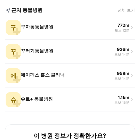
근처 동물병원
전체 보기
772m
구
구자동동물병원
도보 12분
926m
꾸
꾸러기동물병원
도보 14분
958m
에
에이펙스 홀스 클리닉
도보 14분
1.1km
슈
슈르+ 동물병원
도보 16분
이 병원 정보가 정확한가요?