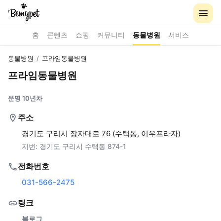
홈
콘텐츠
쇼핑
커뮤니티
동물병원
서비스
동물병원
/
프라임동물병원
프라임동물병원
운영 10년차
주소
경기도 구리시 장자대로 76 (수택동, 이우프라자)
지번:
경기도 구리시 수택동 874-1
전화번호
031-566-2475
링크
블로그