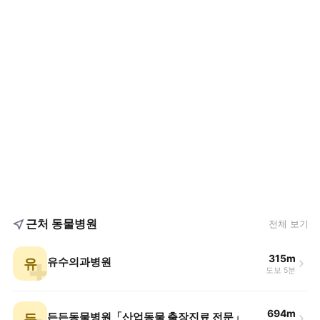
근처 동물병원
전체 보기
315m
유
유수의과병원
도보 5분
694m
든
든든동물병원「산업동물 출장진료 전문」