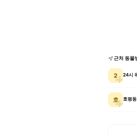
근처 동물
24시
2
호평동
호