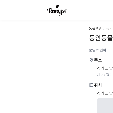
동물병원
/
동인
동인동물
운영 21년차
주소
경기도 남
지번:
경기
위치
경기도 남