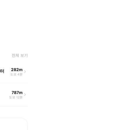
전체 보기
282m
센터
도보 4분
787m
도보 12분