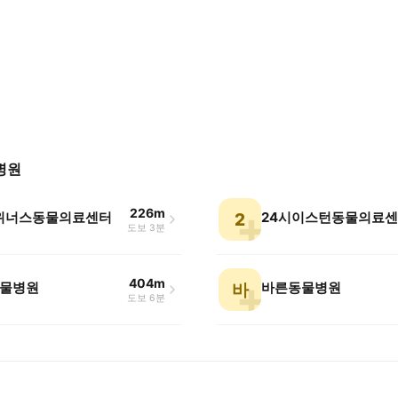
병원
226m
 위너스동물의료센터
24시이스턴동물의료
2
도보 3분
404m
물병원
바른동물병원
바
도보 6분