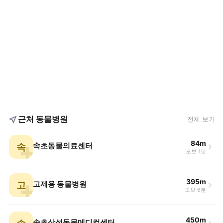
근처 동물병원
전체 보기
84m
속
속초동물의료센터
도보 1분
395m
고
고제용 동물병원
도보 6분
450m
속초삼성동물메디컬센터