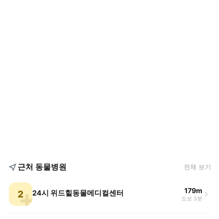
근처 동물병원
전체 보기
179m
2
24시 위드힐동물메디컬센터
도보 3분