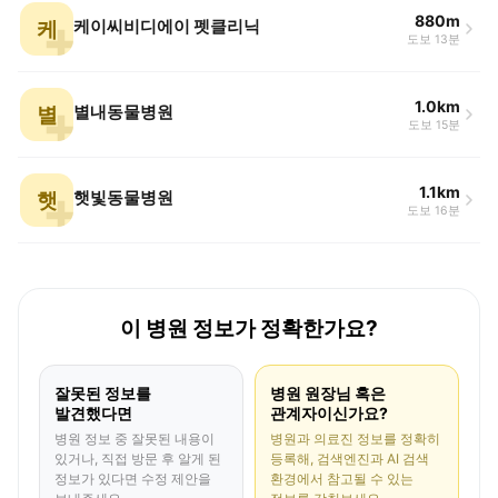
880m
케
케이씨비디에이 펫클리닉
도보 13분
1.0km
별
별내동물병원
도보 15분
1.1km
햇
햇빛동물병원
도보 16분
이 병원 정보가 정확한가요?
잘못된 정보를
병원 원장님 혹은
발견했다면
관계자이신가요?
병원 정보 중 잘못된 내용이
병원과 의료진 정보를 정확히
있거나, 직접 방문 후 알게 된
등록해, 검색엔진과 AI 검색
정보가 있다면 수정 제안을
환경에서 참고될 수 있는