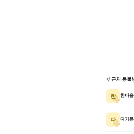
근처 동물
한마음
한
다가온
다